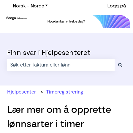
Norsk – Norge
Vis undermeny for oversettelser
Logg på
Finn svar i Hjelpesenteret
Det finnes ingen forslag fordi søkefeltet er tomt.
Hjelpesenter
Timeregistrering
Lær mer om å opprette
lønnsarter i timer