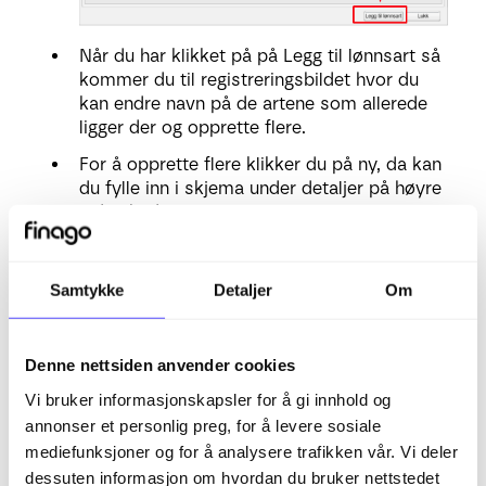
Når du har klikket på på Legg til lønnsart så
kommer du til registreringsbildet hvor du
kan endre navn på de artene som allerede
ligger der og opprette flere.
For å opprette flere klikker du på ny, da kan
du fylle inn i skjema under detaljer på høyre
side i bildet og lagre.
Det er ikke mulig å slette arter som er
opprettet, du kan kun ta bort haken på Vis,
Samtykke
Detaljer
Om
slik at arten ikke syns i timeregistreringen.
Denne nettsiden anvender cookies
Vi bruker informasjonskapsler for å gi innhold og
annonser et personlig preg, for å levere sosiale
mediefunksjoner og for å analysere trafikken vår. Vi deler
dessuten informasjon om hvordan du bruker nettstedet