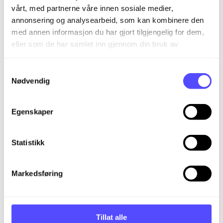
vårt, med partnerne våre innen sosiale medier,
annonsering og analysearbeid, som kan kombinere den
med annen informasjon du har gjort tilgjengelig for dem,
eller som de har samlet inn gjennom din bruk av
tjenestene deres.
S
Nødvendig
a
m
t
Relaterte artikler
Egenskaper
y
Lær mer om godkjenning i timer
k
k
Statistikk
Lær mer om rapporter i timer
e
Lær mer om hurtigtaster for timer
v
Markedsføring
a
Lær mer om visning i timer
l
Hvordan sletter jeg timer og kostnader?
g
Tillat alle