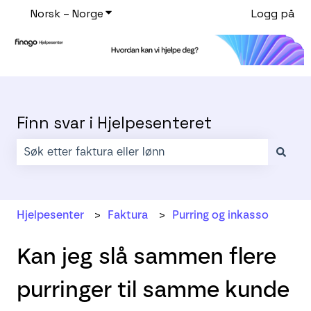
Norsk – Norge
Vis undermeny for oversettelser
Logg på
Finn svar i Hjelpesenteret
Det finnes ingen forslag fordi søkefeltet er tomt.
Hjelpesenter
Faktura
Purring og inkasso
Kan jeg slå sammen flere
purringer til samme kunde