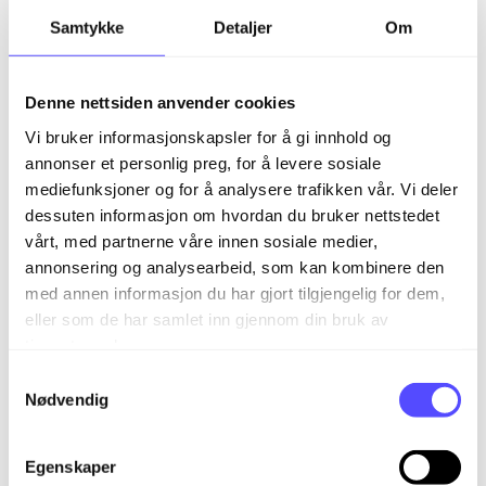
Lær mer om innstillinger i Finago Office Purring
Samtykke
Detaljer
Om
Lær mer om restkrav i Finago Office Purring
Hvordan endre løpedager i Finago Office Purring?
Denne nettsiden anvender cookies
Hvordan slå sammen ordre
Vi bruker informasjonskapsler for å gi innhold og
annonser et personlig preg, for å levere sosiale
Hvordan designe ordre- og fakturamaler?
mediefunksjoner og for å analysere trafikken vår. Vi deler
dessuten informasjon om hvordan du bruker nettstedet
Kom i gang
vårt, med partnerne våre innen sosiale medier,
annonsering og analysearbeid, som kan kombinere den
Regnskap
Regnskap
med annen informasjon du har gjort tilgjengelig for dem,
Bank
Fakturering
Kom i gang med ny Bilagsbehandling
eller som de har samlet inn gjennom din bruk av
tjenestene deres.
Faktura
Bank
Bilagsbehandling
Bankintegrasjon og bankavtale
S
Nødvendig
a
Prosjekt
Bruk av utlegg og mobilappen
Bankavstemming
Ordre
m
Lønn
Godkjenningsprosessen
Betalinger
Faktura
t
Egenskaper
y