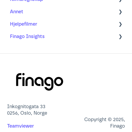
Annet
Årsoppgjør
Klimaregnskap med regnskapssystem
Hjelpefilmer
Ofte stilte spørsmål
Min profil
Finago Insights
Brukeradministrasjon
Nettleser
Dashbord
App
Lær mer om
Inkognitogata 33
0256, Oslo, Norge
Copyright © 2025,
Teamviewer
Finago