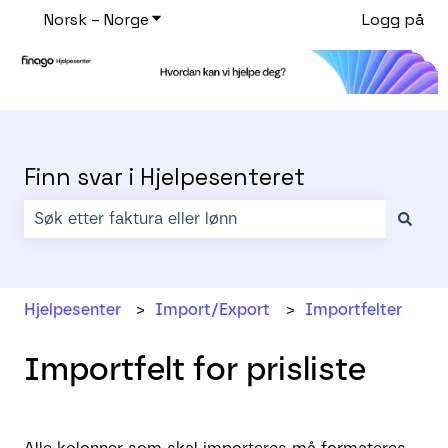
Norsk – Norge
Vis undermeny for oversettelser
Logg på
Finn svar i Hjelpesenteret
Det finnes ingen forslag fordi søkefeltet er tomt.
Hjelpesenter
Import/Export
Importfelter
Importfelt for prisliste