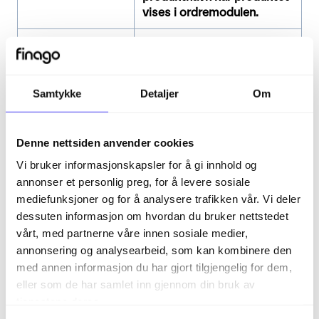
vises i ordremodulen.
ProductDescShort
Alternativt kort
beskrivelse(maks 500
tegn).
Samtykke
Detaljer
Om
ProductDescLong
Alternativt lang
beskrivelse(maks 4000
tegn).
Denne nettsiden anvender cookies
Vi bruker informasjonskapsler for å gi innhold og
Prisliste-importen oppdaterer prislister til
annonser et personlig preg, for å levere sosiale
produkter. Selve prislistene legges opp under
mediefunksjoner og for å analysere trafikken vår. Vi deler
Dashboard → Administrasjon → Innstillinger
dessuten informasjon om hvordan du bruker nettstedet
→ Økonomi → Produkt → Prisliste
, og prisene som
vårt, med partnerne våre innen sosiale medier,
importeres legges inn på produktkortene på
annonsering og analysearbeid, som kan kombinere den
Prisliste-fanen.
med annen informasjon du har gjort tilgjengelig for dem,
eller som de har samlet inn gjennom din bruk av
Når man skal opprette en ny ordre, så kan man i
tjenestene deres.
ordren velge hvilken prisliste man ønsker å benytte