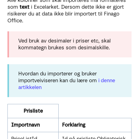
Alle kolonner som skal importeres må formateres
som
text
i Excelarket. Dersom dette ikke er gjort
risikerer du at data ikke blir importert til Finago
Office.
Ved bruk av desimaler i priser etc, skal
kommategn brukes som desimalskille.
Hvordan du importerer og bruker
importveiviseren kan du lære om
i denne
artikkelen
Prisliste
Importnavn
Forklaring
PriceListId
Id på prisliste.Obligatorisk.