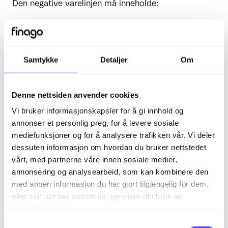
Den negative varelinjen må inneholde:
fakturanummer
fakturadato
Samtykke
Detaljer
Om
Eksempel på varetekst:
Kreditering: Produkt X – ref. faktura 12345
Denne nettsiden anvender cookies
datert 10.01.2026
Vi bruker informasjonskapsler for å gi innhold og
annonser et personlig preg, for å levere sosiale
Dette sikrer sporbarhet og etterprøvbarhet.
mediefunksjoner og for å analysere trafikken vår. Vi deler
dessuten informasjon om hvordan du bruker nettstedet
2. Spesifisert varelinje
vårt, med partnerne våre innen sosiale medier,
Det er
ikke tillatt
å kreditere med et generelt
annonsering og analysearbeid, som kan kombinere den
minusbeløp.
Den krediterte linjen må vise:
med annen informasjon du har gjort tilgjengelig for dem,
hvilket produkt/tjeneste som krediteres
eller som de har samlet inn gjennom din bruk av
tjenestene deres.
antall og pris
S