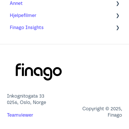
Annet
Avansert Rapportering
Rådata eksport
Årsoppgjør
Klimaregnskap med regnskapssystem
Hjelpefilmer
Ofte stilte spørsmål
Min profil
Finago Insights
Brukeradministrasjon
Nettleser
Dashbord
App
Lær mer om
Inkognitogata 33
0256, Oslo, Norge
Copyright © 2025,
Teamviewer
Finago