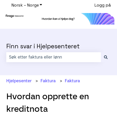
Norsk – Norge
Vis undermeny for oversettelser
Logg på
Finn svar i Hjelpesenteret
Det finnes ingen forslag fordi søkefeltet er tomt.
Hjelpesenter
Faktura
Faktura
Hvordan opprette en
kreditnota