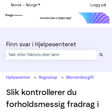
Norsk – Norge
Vis undermeny for oversettelser
Logg på
Finn svar i Hjelpesenteret
Det finnes ingen forslag fordi søkefeltet er tomt.
Hjelpesenter
Regnskap
Merverdiavgift
Slik kontrollerer du
forholdsmessig fradrag i