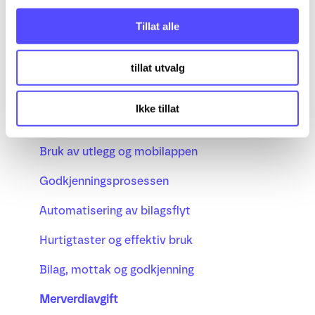
g
Tillat alle
Kom i gang
Regnskap
Regnskap
tillat utvalg
Fakturering
Kom i gang med ny Bilagsbehandling
Ikke tillat
Bank
Bilagsbehandling
Prosjekt
Bruk av utlegg og mobilappen
Lønn
Godkjenningsprosessen
Busy timeregistrering
Automatisering av bilagsflyt
Hurtigtaster og effektiv bruk
Bilag, mottak og godkjenning
Merverdiavgift