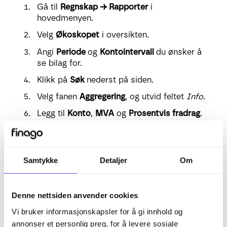
Gå til
Regnskap → Rapporter
i
hovedmenyen.
Velg
Økoskopet
i oversikten.
Angi
Periode
og
Kontointervall
du ønsker å
se bilag for.
Klikk på
Søk
nederst på siden.
Velg fanen
Aggregering
, og utvid feltet
Info
.
Legg til
Konto
,
MVA
og
Prosentvis fradrag
.
Juster rekkefølgen på kolonnene under
Valgt
ved å dra og slippe de etter ønske.
Rekkefølgen er avgjørende for visningen. Du
Samtykke
Detaljer
Om
kan også legge til flere aggregeringstyper,
eller kolonner for å se mer relevant
informasjon.
Denne nettsiden anvender cookies
Vi bruker informasjonskapsler for å gi innhold og
annonser et personlig preg, for å levere sosiale