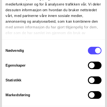
mediefunksjoner og for å analysere trafikken vår. Vi deler
dessuten informasjon om hvordan du bruker nettstedet
vårt, med partnerne våre innen sosiale medier,
annonsering og analysearbeid, som kan kombinere den
med annen informasjon du har gjort tilgjengelig for dem,
eller som de har samlet inn gjennom din bruk av
tjenestene deres.
S
Nødvendig
a
m
Relaterte artikler
t
Egenskaper
y
Hvordan sette valutakurs i bokføring
k
k
Statistikk
Slik bokfører du en innbetaling uten bankintegrasjon
e
Lær mer om Bokføring i AI Assistant
v
Markedsføring
a
Lær mer om MVA-koder i Finago Office
l
Lær mer om prosentvis fradrag