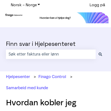
Norsk – Norge
Vis undermeny for oversettelser
Logg på
Finn svar i Hjelpesenteret
Det finnes ingen forslag fordi søkefeltet er tomt.
Hjelpesenter
Finago Control
Samarbeid med kunde
Hvordan kobler jeg