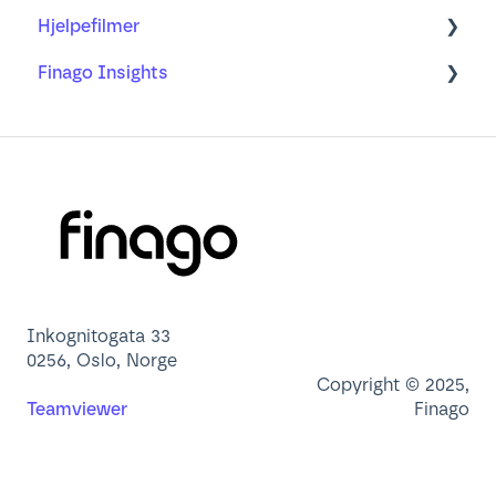
Hjelpefilmer
Ofte stilte spørsmål
Min profil
Finago Insights
Brukeradministrasjon
Nettleser
Dashbord
App
Lær mer om
Inkognitogata 33
0256, Oslo, Norge
Copyright © 2025,
Teamviewer
Finago