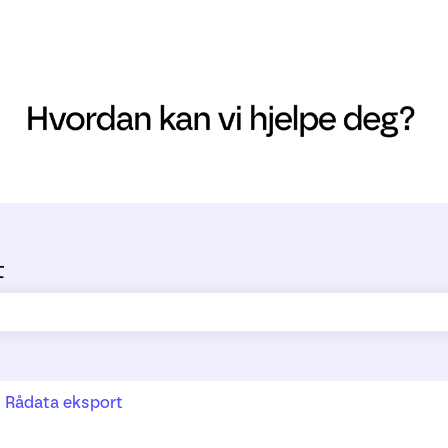
t
ltet er tomt.
Rådata eksport