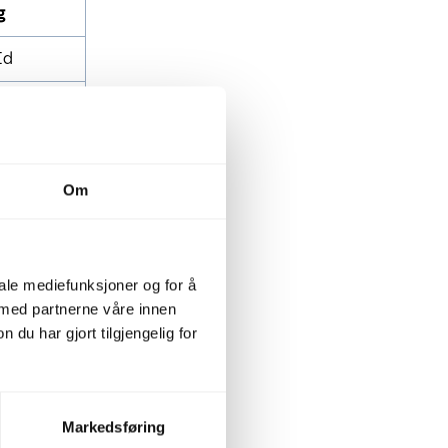
g
Id
navn
år
Om
Id
mmer
vn
iale mediefunksjoner og for å
 med partnerne våre innen
u har gjort tilgjengelig for
Markedsføring