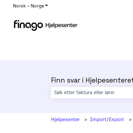
Norsk – Norge
Vis undermeny for oversettelser
Finn svar i Hjelpesentere
Det finnes ingen forslag fordi søkefe
Hjelpesenter
Import/Export