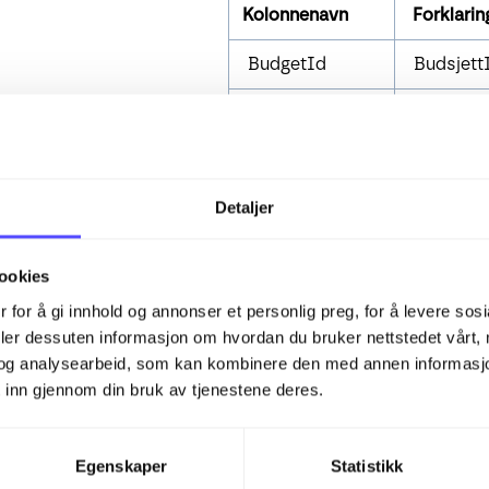
Kolonnenavn
Forklarin
BudgetId
Budsjett
BudgetName
Budsjett
BudgetYear
Budsjett
Detaljer
ProjectId
Prosjekt
AccountNo
Kontonu
ookies
AccountName
Kontona
 for å gi innhold og annonser et personlig preg, for å levere sos
deler dessuten informasjon om hvordan du bruker nettstedet vårt,
January
Januar
og analysearbeid, som kan kombinere den med annen informasjon d
 inn gjennom din bruk av tjenestene deres.
February
Februar
March
Mars
Egenskaper
Statistikk