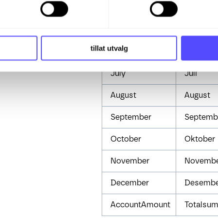
April
April
May
Mai
tillat utvalg
June
Juni
July
Juli
August
August
September
Septemb
October
Oktober
November
Novembe
December
Desembe
AccountAmount
Totalsum