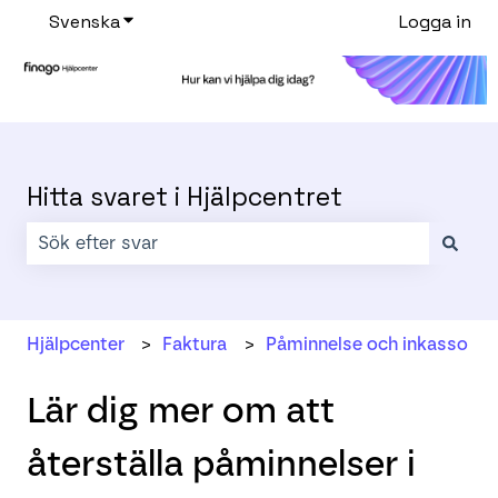
Svenska
Visa undermenyer för översättningar
Logga in
Hitta svaret i Hjälpcentret
Det finns inga förslag eftersom sökfältet är tomt.
Hjälpcenter
Faktura
Påminnelse och inkasso
Lär dig mer om att
återställa påminnelser i