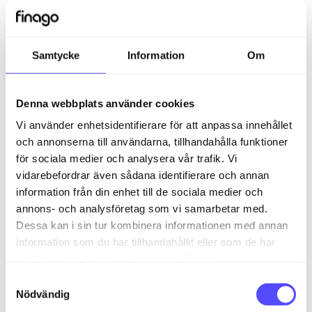
saldot på fakturan blir. Du kan också välja vilken
påminnelseprocess du vill använda för fakturan när
du startar om den.
Samtycke
Information
Om
Räntorna och avgifterna som bokfördes mot
reskontran kommer att reverseras och stängas när
Denna webbplats använder cookies
du återställer.
Vi använder enhetsidentifierare för att anpassa innehållet
och annonserna till användarna, tillhandahålla funktioner
för sociala medier och analysera vår trafik. Vi
vidarebefordrar även sådana identifierare och annan
Relaterade artiklar
information från din enhet till de sociala medier och
annons- och analysföretag som vi samarbetar med.
Lär mer om vanliga felkoder för distribution
Dessa kan i sin tur kombinera informationen med annan
Lär mer om distribution via Automatisk distribution
information som du har tillhandahållit eller som de har
samlat in när du har använt deras tjänster.
Läs mer om inställningar i Påminnelse
S
Lär mer om distribution via eFaktura
Nödvändig
a
Lär mer om att skicka påminnelser vidare till Inkasso i