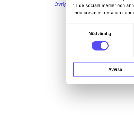
Övrigt
till de sociala medier och a
med annan information som du 
Min profil
S
Användaradministration
Nödvändig
a
m
Dashboard
t
y
c
Avvisa
k
e
s
v
a
l