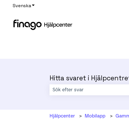
Svenska
Visa undermenyer för översättningar
Hitta svaret i Hjälpcentre
Det finns inga förslag eftersom sökf
Hjälpcenter
Mobilapp
Gamm