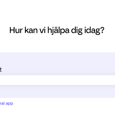
t
ältet är tomt.
al app