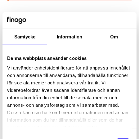
Ja, det kan du göra.
Om du skapar en avtalaregel där du väljer typ av
Samtycke
Information
Om
leverantör och anger vilken leverantör ni drar
skatteavdrag från, kan du sedan lägga till en
skatteavdragskonto på den regeln. Alla
Denna webbplats använder cookies
transaktioner som kommer in i bankmodulen för
den specifika leverantören kommer då systemet att
Vi använder enhetsidentifierare för att anpassa innehållet
använda detta konto som avsändarkonto.
och annonserna till användarna, tillhandahålla funktioner
för sociala medier och analysera vår trafik. Vi
vidarebefordrar även sådana identifierare och annan
information från din enhet till de sociala medier och
annons- och analysföretag som vi samarbetar med.
Relaterade artiklar
Dessa kan i sin tur kombinera informationen med annan
information som du har tillhandahållit eller som de har
Det står att betalningen är överförd och godkänd av
banken. Varför har den inte betalats än?
samlat in när du har använt deras tjänster.
S
Hur ändrar jag vilket konto som är standard?