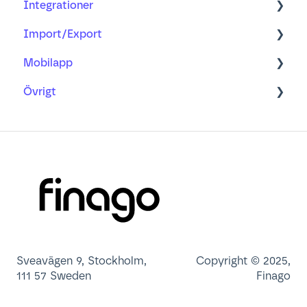
Integrationer
Filer
Projekt
Import/Export
Kalender
Bokföring
Våra integrationer
Mobilapp
CRM
Import
Övrigt
Avanserad Rapportering
Importguider
Lär dig mer om
Export av rådata
Vanliga frågor
Min profil
Gammal app
Användaradministration
Dashboard
Sveavägen 9, Stockholm,
Copyright © 2025,
111 57 Sweden
Finago