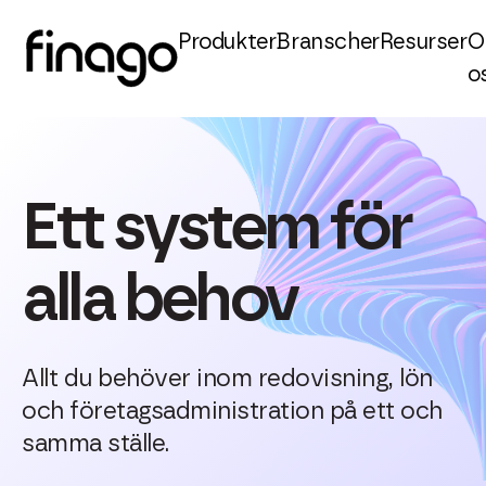
Produkter
Branscher
Resurser
O
o
Ett system för
alla behov
Allt du behöver inom redovisning, lön
och företagsadministration på ett och
samma ställe.