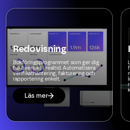
Redovisning
Bokföringsprogrammet som ger dig
full översikt i realtid. Automatisera
verifikathantering, fakturering och
rapportering enkelt.
Läs mer