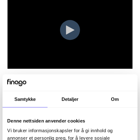
INBooks Flow, som nå er en del av
Finago Office
produktportefølje, har gjennomgått en rebranding og
byttet navn til
Finago Control
. I tillegg til at
Samtykke
Detaljer
Om
programmet har byttet navn, har det også fått nye
farger og former siden filmen ble laget, men all
funksjonalitet er den samme.
Denne nettsiden anvender cookies
Vi bruker informasjonskapsler for å gi innhold og
annonser et personlig preg, for å levere sosiale