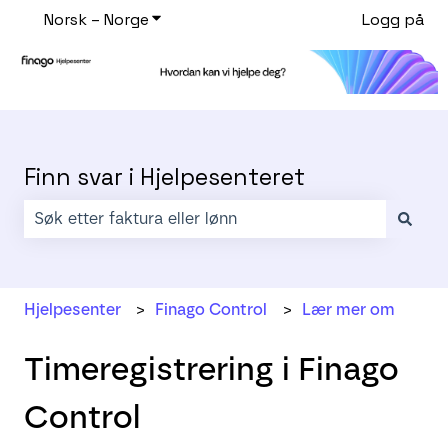
Norsk – Norge
Vis undermeny for oversettelser
Logg på
Finn svar i Hjelpesenteret
Det finnes ingen forslag fordi søkefeltet er tomt.
Hjelpesenter
Finago Control
Lær mer om
Timeregistrering i Finago
Control