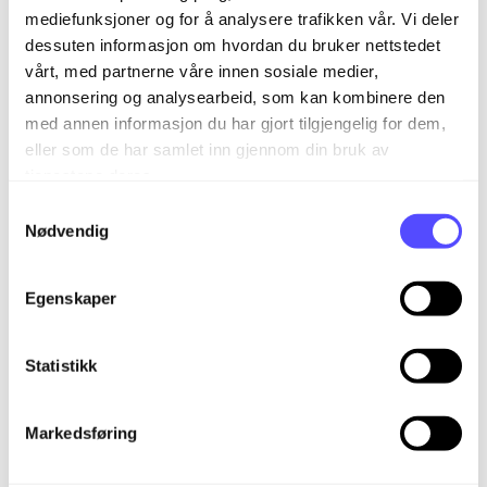
Relaterte artikler
mediefunksjoner og for å analysere trafikken vår. Vi deler
dessuten informasjon om hvordan du bruker nettstedet
Hvordan bruker jeg overvåkingslister i Finago Control?
vårt, med partnerne våre innen sosiale medier,
Kan jeg lage egne rapporter i Finago Control?
annonsering og analysearbeid, som kan kombinere den
med annen informasjon du har gjort tilgjengelig for dem,
Samme funksjoner - smartere organisert - Dette er nytt
i Finago Control
eller som de har samlet inn gjennom din bruk av
tjenestene deres.
Legg til nye oppdrag i oppdragsavtalen.
S
Hvordan bruker jeg ressursplanlegger i Finago Control?
Nødvendig
a
m
Kom i gang
t
Egenskaper
y
Regnskap
Regnskap
k
k
Statistikk
Bank
Fakturering
Kom i gang med ny Bilagsbehandling
e
Faktura
Bank
Bilagsbehandling
Bankintegrasjon og bankavtale
v
Markedsføring
a
Finago Payday
Prosjekt
Bruk av utlegg og mobilappen
Bankavstemming
Ordre
l