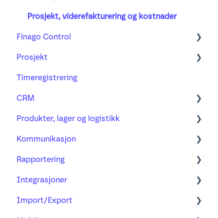
Valuta
Prosjekt, viderefakturering og kostnader
Fagartikler
Finago Control
Prosjekt
Lær mer om
Timeregistrering
Ofte stilte spørsmål
Prosjekt
CRM
Regnskapsbyrå og regnskapsfører
Viderefakturering
Produkter, lager og logistikk
Timeføring og lønn
Kunder og leverandører
Kommunikasjon
Samarbeid med kunde
Kontakter
Produkter
Rapportering
Oversikt
Annet
Lager og logistikk
E-post
Integrasjoner
Risikovurderinger
Filer
Prosjekt
Import/Export
Kalender
Regnskap
Våre integrasjoner