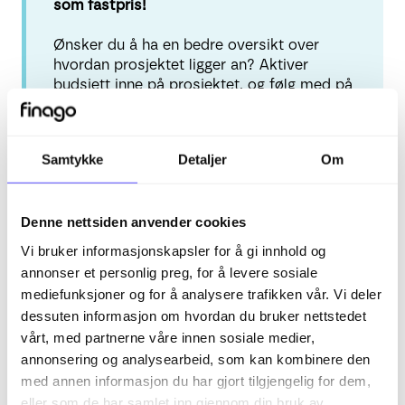
som fastpris!
Ønsker du å ha en bedre oversikt over
hvordan prosjektet ligger an? Aktiver
budsjett inne på prosjektet, og følg med på
hvordan du ligger an opp mot fastprisen!
Samtykke
Detaljer
Om
Fakturering av fastpris
Denne nettsiden anvender cookies
Vi bruker informasjonskapsler for å gi innhold og
Fastprisprosjekter faktureres fra ordremodulen i
annonser et personlig preg, for å levere sosiale
Busy.
mediefunksjoner og for å analysere trafikken vår. Vi deler
dessuten informasjon om hvordan du bruker nettstedet
1. Opprett et nytt ordreutkast på prosjektet med
fastpris
vårt, med partnerne våre innen sosiale medier,
Velg hvilken datoperiode du ønsker å fakturere
annonsering og analysearbeid, som kan kombinere den
timer for, eller huk av for «All tid» for å inkludere alle
med annen informasjon du har gjort tilgjengelig for dem,
ikke-fakturerte timer.
eller som de har samlet inn gjennom din bruk av