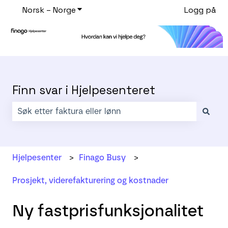
Norsk – Norge
Vis undermeny for oversettelser
Logg på
Finn svar i Hjelpesenteret
Det finnes ingen forslag fordi søkefeltet er tomt.
Hjelpesenter
Finago Busy
Prosjekt, viderefakturering og kostnader
Ny fastprisfunksjonalitet