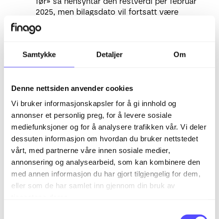
før» så hensyntar den restverdi per februar
2025, men bilagsdato vil fortsatt være
27.03.2025. Dette gjør at avskrivning feb
2025 er den siste bokførte perioden, mars
2025 vil da bli reversert i en bunt hvis
Samtykke
Detaljer
Om
fremtidige perioder allerede er bokført. Hvis
en huker av «Nedskrivning måneden før i
dette eksemplet så vil maksimalt beløp for
nedskrivning være 220.000 fordi jan 2024 –
Denne nettsiden anvender cookies
feb 2025 = 140.000 avskrevet. 360.000 –
Vi bruker informasjonskapsler for å gi innhold og
140.000 = 220.000.
annonser et personlig preg, for å levere sosiale
mediefunksjoner og for å analysere trafikken vår. Vi deler
Resultatkonto for nedskrivning kan endres
dessuten informasjon om hvordan du bruker nettstedet
før nedskrivning.
vårt, med partnerne våre innen sosiale medier,
En kan foreta så mange nedskrivninger en
annonsering og analysearbeid, som kan kombinere den
ønsker så lenge en har restverdi etter
med annen informasjon du har gjort tilgjengelig for dem,
måneden for nedskriving.
eller som de har samlet inn gjennom din bruk av
tjenestene deres.
For hver nedskriving så endrer fremtidige
S
avskrivningsbeløp seg, derfor så vil alltid