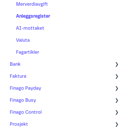
Merverdiavgift
Anleggsregister
AI-mottaket
Valuta
Fagartikler
Bank
Faktura
Bankintegrasjon og bankavtale
Finago Payday
Bankavstemming
Ordre
Finago Busy
Betalinger
Faktura
Ansatte, arbeidsforhold og lønn
Finago Control
Distribusjon
A-melding, arbeidsgiveravgift og skattetrekk
Timer og timebank
Prosjekt
Purring og inkasso
Reiseregning og utlegg
Busy sammen med Finago Office
Lær mer om