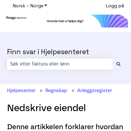
Norsk – Norge
Vis undermeny for oversettelser
Logg på
Finn svar i Hjelpesenteret
Det finnes ingen forslag fordi søkefeltet er tomt.
Hjelpesenter
Regnskap
Anleggsregister
Nedskrive eiendel
Denne artikkelen forklarer hvordan