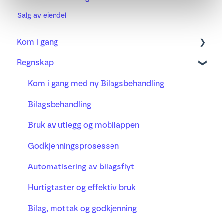
Salg av eiendel
Kom i gang
Regnskap
Regnskap
Fakturering
Kom i gang med ny Bilagsbehandling
Bank
Bilagsbehandling
Prosjekt
Bruk av utlegg og mobilappen
Lønn
Godkjenningsprosessen
Busy timeregistrering
Automatisering av bilagsflyt
Hurtigtaster og effektiv bruk
Bilag, mottak og godkjenning