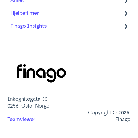
Annet
Avansert Rapportering
Rådata eksport
Årsoppgjør
Klimaregnskap med regnskapssystem
Hjelpefilmer
Ofte stilte spørsmål
Min profil
Finago Insights
Brukeradministrasjon
Nettleser
Dashbord
App
Lær mer om
Inkognitogata 33
0256, Oslo, Norge
Copyright © 2025,
Teamviewer
Finago