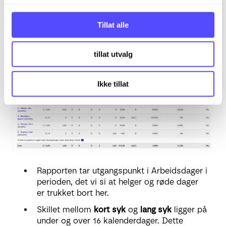
Merk at den nederste raden reflekterer hele
g
selskapet og ikke kun de som vises i listen.
Tillat alle
Liten er tilgangsstyrt slik at man kun ser de
man har tilgang til.
tillat utvalg
Ikke tillat
Rapporten tar utgangspunkt i Arbeidsdager i
perioden, det vi si at helger og røde dager
er trukket bort her.
Skillet mellom
kort syk
og
lang syk
ligger på
under og over 16 kalenderdager. Dette