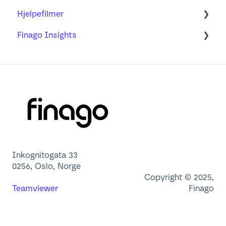
Hjelpefilmer
Ofte stilte spørsmål
Min profil
Finago Insights
Brukeradministrasjon
Nettleser
Dashbord
App
Lær mer om
Inkognitogata 33
0256, Oslo, Norge
Copyright © 2025,
Teamviewer
Finago