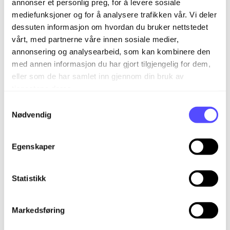
annonser et personlig preg, for å levere sosiale
Marker en eller flere poster. Dersom man er
mediefunksjoner og for å analysere trafikken vår. Vi deler
en godkjenner står det godkjenn og avvis,
dessuten informasjon om hvordan du bruker nettstedet
for en lønns fører / admin står det avis og
vårt, med partnerne våre innen sosiale medier,
opprett lønnsposter.
annonsering og analysearbeid, som kan kombinere den
med annen informasjon du har gjort tilgjengelig for dem,
Lønnsposter som er opprettet på en ansatt
vil enten havne på en valgt lønnskjøring eller
eller som de har samlet inn gjennom din bruk av
komme med på neste.
tjenestene deres.
S
Fravær rapporten
Nødvendig
a
m
Fravær-rapporten er en avansert rapport med fokus
t
på filtrering, gruppering og summeringer av
Egenskaper
y
fraværet.
k
k
Statistikk
Vis rapporten pr. Avdeling, kjønn, ansatt og
org enhet
e
v
Hold musepeker over info ikon for å se
Markedsføring
a
detaljer om innholdet.
l