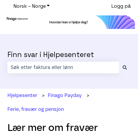
Norsk – Norge
Vis undermeny for oversettelser
Logg på
Finn svar i Hjelpesenteret
Det finnes ingen forslag fordi søkefeltet er tomt.
Hjelpesenter
Finago Payday
Ferie, fravær og pensjon
Lær mer om fravær