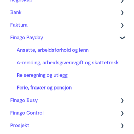
Bank
Fakturering
Kom i gang med ny Bilagsbehandling
Faktura
Bank
Bilagsbehandling
Bankintegrasjon og bankavtale
Finago Payday
Prosjekt
Bruk av utlegg og mobilappen
Bankavstemming
Ordre
Lønn
Godkjenningsprosessen
Betalinger
Faktura
Ansatte, arbeidsforhold og lønn
Busy timeregistrering
Automatisering av bilagsflyt
Distribusjon
A-melding, arbeidsgiveravgift og skattetrekk
Hurtigtaster og effektiv bruk
Purring og inkasso
Reiseregning og utlegg
Bilag, mottak og godkjenning
Ny fakturering
Ferie, fravær og pensjon
Finago Busy
Merverdiavgift
Finago Control
Anleggsregister
Timer og timebank
Prosjekt
AI-mottaket
Busy sammen med Finago Office
Lær mer om