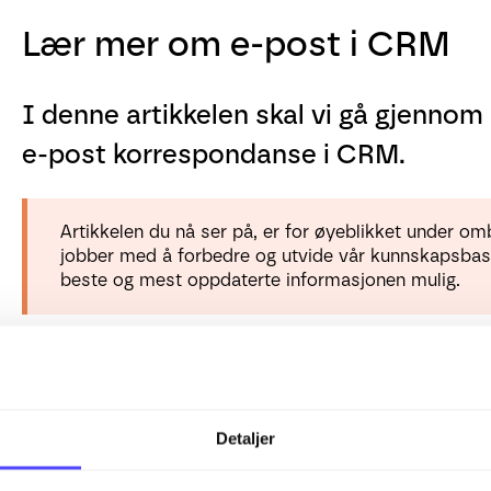
Lær mer om e-post i CRM
I denne artikkelen skal vi gå gjennom
e-post korrespondanse i CRM.
Artikkelen du nå ser på, er for øyeblikket under om
jobber med å forbedre og utvide vår kunnskapsbase 
beste og mest oppdaterte informasjonen mulig.
I fanen
E-post
finner du en oversikt over e-poster som e
postadresser er registrert på kunder og tilknyttede kont
Detaljer
automatisk kobles til riktig kunde og kontakt – forutsat
deg og øvrige ansatte i firmaet.