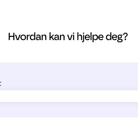
t
ltet er tomt.