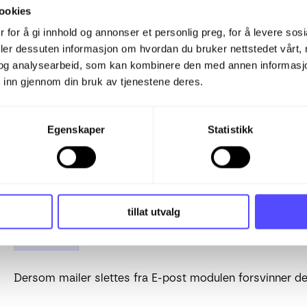
ookies
Dette styres via epostmodulen som en eldre modul
 for å gi innhold og annonser et personlig preg, for å levere sos
Kommunikasjon → E-post.
Outlook/O365 addon fun
deler dessuten informasjon om hvordan du bruker nettstedet vårt,
og analysearbeid, som kan kombinere den med annen informasjon d
 inn gjennom din bruk av tjenestene deres.
Dette gir deg en samlet historikk over kommunikasjon 
Egenskaper
Statistikk
tillat utvalg
Dersom mailer slettes fra E-post modulen forsvinner de