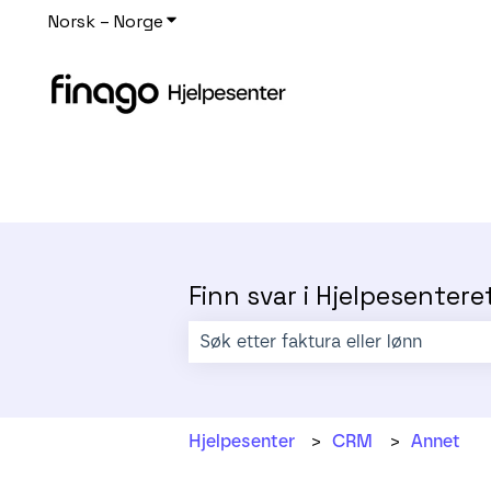
Norsk – Norge
Vis undermeny for oversettelser
Finn svar i Hjelpesentere
Det finnes ingen forslag fordi søkefe
Hjelpesenter
CRM
Annet