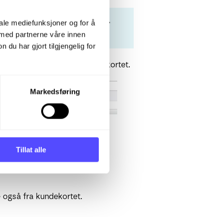
 i systemet via
Dashboard
→
iale mediefunksjoner og for å
gerer dessverre ikke.
 med partnerne våre innen
u har gjort tilgjengelig for
med kunden direkte på kundekortet.
Markedsføring
Tillat alle
 også fra kundekortet.