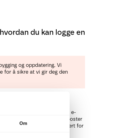
 hvordan du kan logge en
bygging og oppdatering. Vi
for å sikre at vi gir deg den
r knyttet til kundekortet. Når e-
akter, vil inn- og utgående e-poster
Om
t at denne funksjonen er aktivert for