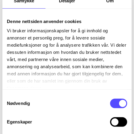
Samtykke
Detaljer
Om
Denne nettsiden anvender cookies
Obs!
Viktig at e-postadresse er lagt til
Vi bruker informasjonskapsler for å gi innhold og
under Personalia på den ansatte før
annonser et personlig preg, for å levere sosiale
invitasjon blir sendt ut.
mediefunksjoner og for å analysere trafikken vår. Vi deler
dessuten informasjon om hvordan du bruker nettstedet
vårt, med partnerne våre innen sosiale medier,
Se hvordan de ansatte kommer i gang med self-
service etter at invitasjon er sendt: Se artikkel:
annonsering og analysearbeid, som kan kombinere den
Hvordan kommer jeg som ansatt i gang med self-
med annen informasjon du har gjort tilgjengelig for dem,
service i Payday
eller som de har samlet inn gjennom din bruk av
tjenestene deres.
S
Nødvendig
a
m
Relaterte artikler
t
Egenskaper
Hvordan opprette admin-bruker i Payday?
y
k