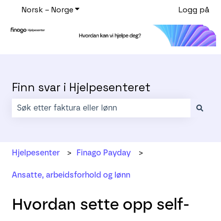
Norsk – Norge
Vis undermeny for oversettelser
Logg på
Finn svar i Hjelpesenteret
Det finnes ingen forslag fordi søkefeltet er tomt.
Hjelpesenter
Finago Payday
Ansatte, arbeidsforhold og lønn
Hvordan sette opp self-