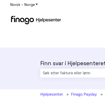
Norsk – Norge
Vis undermeny for oversettelser
Finn svar i Hjelpesentere
Det finnes ingen forslag fordi søkefe
Hjelpesenter
Finago Payday