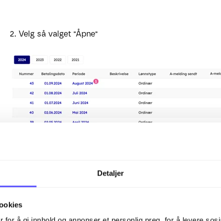
2. Velg så valget "Åpne"
Detaljer
3. Du vil nå få opp et vindu med informasjon det er viktig 
Endringer gjort i lønnsmodulen etter at lønnskjøringen b
ookies
når den åpnes.
 for å gi innhold og annonser et personlig preg, for å levere sos