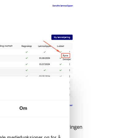
Om
å lese over og ta stilling til.
le lukket kan påvirke lønnskjøringen
iale mediefunksjoner og for å