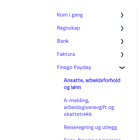
Kom i gang
Regnskap
Regnskap
Bank
Fakturering
Kom i gang med ny
Bilagsbehandling
Faktura
Bank
Bankintegrasjon og
Bilagsbehandling
bankavtale
Finago Payday
Prosjekt
Ordre
Bruk av utlegg og
Bankavstemming
Lønn
Faktura
Ansatte, arbeidsforhold
mobilappen
Betalinger
og lønn
Busy timeregistrering
Distribusjon
Godkjenningsprosessen
A-melding,
Purring og inkasso
Automatisering av
arbeidsgiveravgift og
bilagsflyt
skattetrekk
Ny fakturering
Hurtigtaster og effektiv
Reiseregning og utlegg
bruk