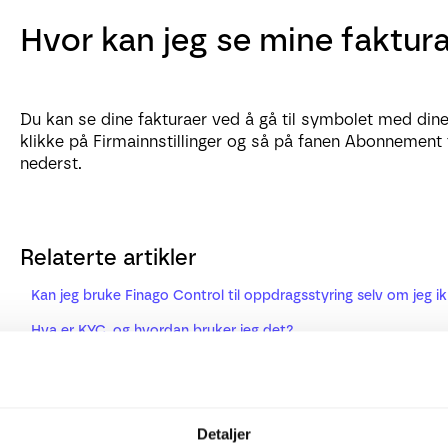
Hvor kan jeg se mine faktur
Du kan se dine fakturaer ved å gå til symbolet med dine i
klikke på Firmainnstillinger og så på fanen Abonnement 
nederst.
Relaterte artikler
Kan jeg bruke Finago Control til oppdragsstyring selv om jeg i
Hva er KYC, og hvordan bruker jeg det?
Hvorfor vises ulike tjenester for forskjellige kunder når jeg sk
Hvordan kan vi som regnskapsbyrå effektivisere arbeidet vår
Detaljer
Hvor finner jeg byråets generelle risikovurdering?