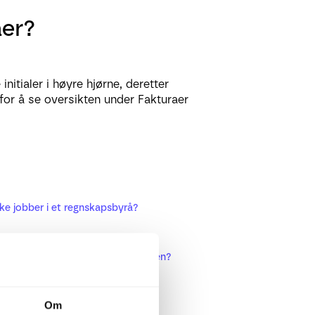
aer?
nitialer i høyre hjørne, deretter
for å se oversikten under Fakturaer
kke jobber i et regnskapsbyrå?
al gjøre min risikovurdering på kunden?
t med Finago Control?
Om