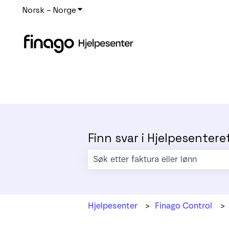
Norsk – Norge
Vis undermeny for oversettelser
Finn svar i Hjelpesentere
Det finnes ingen forslag fordi søkefe
Hjelpesenter
Finago Control