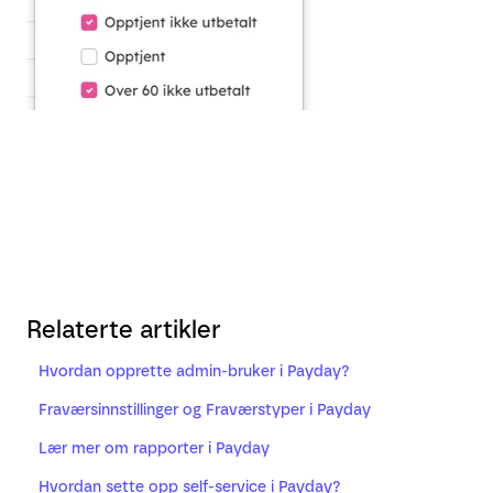
Relaterte artikler
Hvordan opprette admin-bruker i Payday?
Fraværsinnstillinger og Fraværstyper i Payday
Lær mer om rapporter i Payday
Hvordan sette opp self-service i Payday?