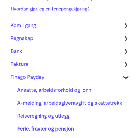
Hvordan gjør jeg en feriepengekjøring?
Kom i gang
Regnskap
Regnskap
Bank
Fakturering
Kom i gang med ny Bilagsbehandling
Faktura
Bank
Bilagsbehandling
Bankintegrasjon og bankavtale
Finago Payday
Prosjekt
Bruk av utlegg og mobilappen
Bankavstemming
Ordre
Lønn
Godkjenningsprosessen
Betalinger
Faktura
Ansatte, arbeidsforhold og lønn
Busy timeregistrering
Automatisering av bilagsflyt
Distribusjon
A-melding, arbeidsgiveravgift og skattetrekk
Hurtigtaster og effektiv bruk
Purring og inkasso
Reiseregning og utlegg
Bilag, mottak og godkjenning
Ny fakturering
Ferie, fravær og pensjon