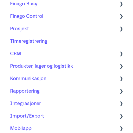
Finago Busy
Merverdiavgift
Finago Control
Anleggsregister
Timer og timebank
Prosjekt
AI-mottaket
Busy sammen med Finago Office
Lær mer om
Timeregistrering
Valuta
Jeg bruker Busy med andre
Ofte stilte spørsmål
Prosjekt
regnskapssystemer
CRM
Fagartikler
Regnskapsbyrå og regnskapsfører
Viderefakturering
Tilganger og innlogging
Produkter, lager og logistikk
Timeføring og lønn
Kunder og leverandører
Rapporter
Kommunikasjon
Samarbeid med kunde
Kontakter
Produkter
Lønn og fravær
Rapportering
Oversikt
Annet
Lager og logistikk
E-post
Prosjekt, viderefakturering og kostnader
Integrasjoner
Risikovurderinger
Filer
Prosjekt
Import/Export
Kalender
Regnskap
Våre integrasjoner
Mobilapp
MVA
Import