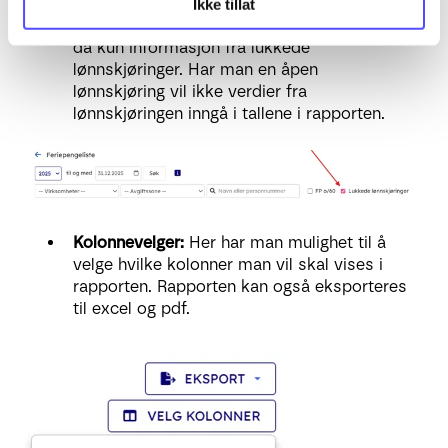
Ikke tillat
Lukkede lønnskjøringer
- Rapporten henter
da kun informasjon fra lukkede
lønnskjøringer. Har man en åpen
lønnskjøring vil ikke verdier fra
lønnskjøringen inngå i tallene i rapporten.
Kolonnevelger:
Her har man mulighet til å
velge hvilke kolonner man vil skal vises i
rapporten. Rapporten kan også eksporteres
til excel og pdf.