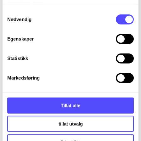
tjenestene deres.
S
Andre valg
Nødvendig
a
Avhukningen FP o/60
- Henter opp kun de
m
ansatte som er over 60 år.
t
Egenskaper
y
k
k
Statistikk
e
v
Markedsføring
a
l
Ved avstemming av feriepenger på ansatte
g
over 60 år er denne avhukningen fin å
Tillat alle
bruke, da det både må beregnes 12%/10,2%
og 2,3% av grunnlaget.
tillat utvalg