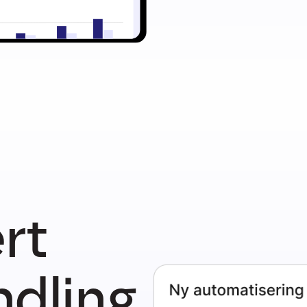
rt
ndling