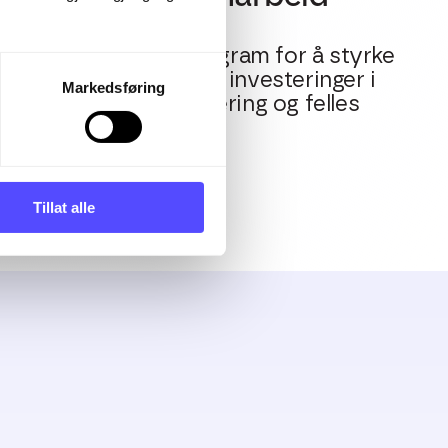
Vi har et partnerprogram for å styrke
samarbeidet mellom investeringer i
Markedsføring
oppsett, implementering og felles
kommersiell gevinst.
Tillat alle