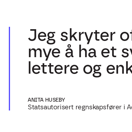
J
eg skryter o
mye å ha et s
lettere og enk
ANITA HUSEBY
Statsautorisert regnskapsfører i