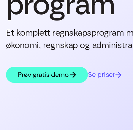
program
Et komplett regnskapsprogram me
økonomi, regnskap og administras
Prøv gratis demo
Se priser