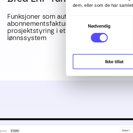
dem, eller som de har samlet
Funksjoner som automatisk bokføring,
Samtykkevalg
abonnementsfakturering og
Nødvendig
prosjektstyring i et tett integrert
lønnssystem
Ikke tillat