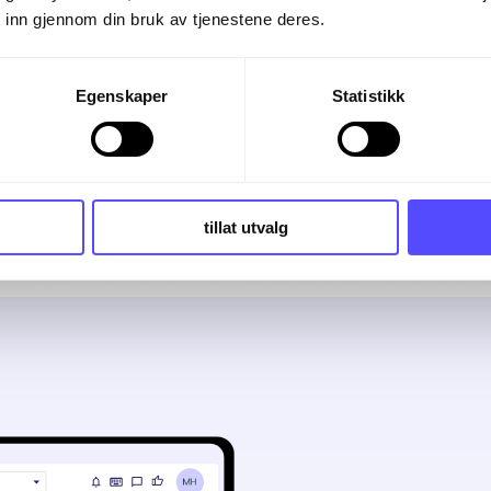
 inn gjennom din bruk av tjenestene deres.
API
Egenskaper
Statistikk
Nye REST API ble lansert i 2024.
Selvbetjent integrasjonsplattform
med tilgang til eksisterende
integrasjoner.
tillat utvalg