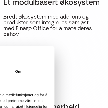
Et modulbasert økosystem
Bredt økosystem med add-ons og
produkter som integreres sømløst
med Finago Office for å møte deres
behov.
Om
iale mediefunksjoner og for å
 med partnerne våre innen
Tett kundesamarbeid
u har gjort tilgjengelig for