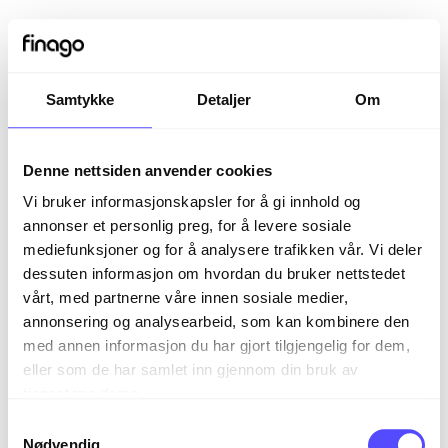
Samtykke
Detaljer
Om
Denne nettsiden anvender cookies
Vi bruker informasjonskapsler for å gi innhold og
annonser et personlig preg, for å levere sosiale
mediefunksjoner og for å analysere trafikken vår. Vi deler
dessuten informasjon om hvordan du bruker nettstedet
vårt, med partnerne våre innen sosiale medier,
Sign in
annonsering og analysearbeid, som kan kombinere den
med annen informasjon du har gjort tilgjengelig for dem,
eller som de har samlet inn gjennom din bruk av
The page you are trying to view is only available to
tjenestene deres.
registered users.
S
Nødvendig