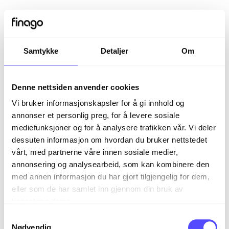
Samtykke
Detaljer
Om
Denne nettsiden anvender cookies
Vi bruker informasjonskapsler for å gi innhold og
annonser et personlig preg, for å levere sosiale
mediefunksjoner og for å analysere trafikken vår. Vi deler
dessuten informasjon om hvordan du bruker nettstedet
vårt, med partnerne våre innen sosiale medier,
Sign in
annonsering og analysearbeid, som kan kombinere den
med annen informasjon du har gjort tilgjengelig for dem,
eller som de har samlet inn gjennom din bruk av
The page you are trying to view is only available to
tjenestene deres.
registered users.
S
Nødvendig