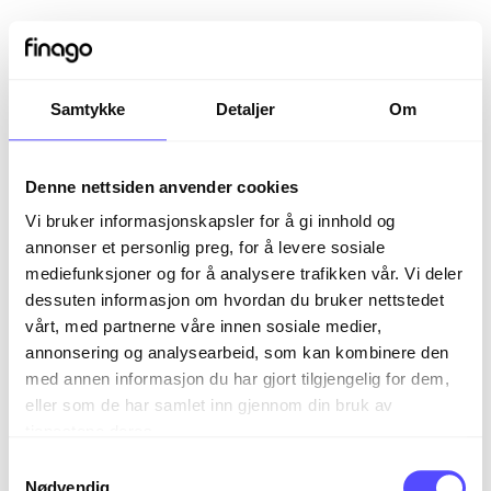
Samtykke
Detaljer
Om
Denne nettsiden anvender cookies
Vi bruker informasjonskapsler for å gi innhold og
annonser et personlig preg, for å levere sosiale
mediefunksjoner og for å analysere trafikken vår. Vi deler
dessuten informasjon om hvordan du bruker nettstedet
vårt, med partnerne våre innen sosiale medier,
Sign in
annonsering og analysearbeid, som kan kombinere den
med annen informasjon du har gjort tilgjengelig for dem,
eller som de har samlet inn gjennom din bruk av
The page you are trying to view is only available to
tjenestene deres.
registered users.
S
Nødvendig