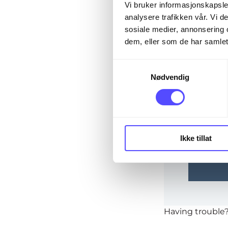
The page you are
Vi bruker informasjonskapsler
analysere trafikken vår. Vi 
sosiale medier, annonsering 
dem, eller som de har samlet
Email*
S
Nødvendig
a
m
Password
t
y
k
Ikke tillat
k
Rem
e
v
a
l
g
Having trouble