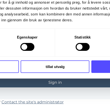
 trying to view is only available to registered users.
 for å gi innhold og annonser et personlig preg, for å levere sos
deler dessuten informasjon om hvordan du bruker nettstedet vårt,
og analysearbeid, som kan kombinere den med annen informasjon d
 inn gjennom din bruk av tjenestene deres.
Egenskaper
Statistikk
*
tillat utvalg
ember me
Forgot 
?
Contact the site's administrator