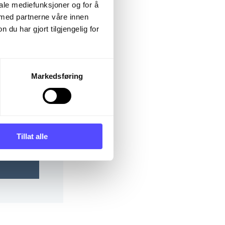
iale mediefunksjoner og for å
 med partnerne våre innen
u har gjort tilgjengelig for
Markedsføring
Show
Tillat alle
password?