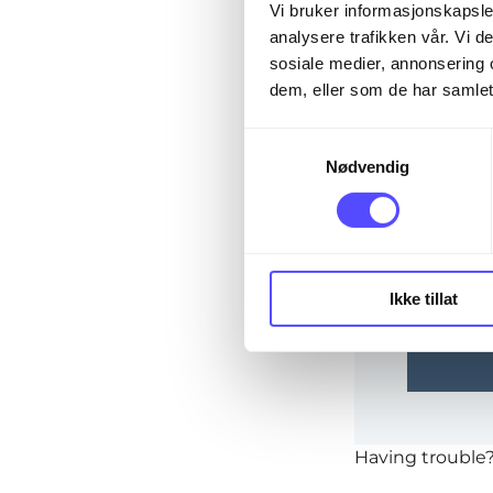
The page you are
Vi bruker informasjonskapsler
analysere trafikken vår. Vi 
sosiale medier, annonsering 
dem, eller som de har samlet
Email*
S
Nødvendig
a
m
Password
t
y
k
Ikke tillat
k
Rem
e
v
a
l
g
Having trouble