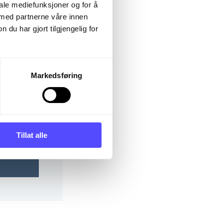
iale mediefunksjoner og for å
 med partnerne våre innen
u har gjort tilgjengelig for
Markedsføring
Show
Tillat alle
password?