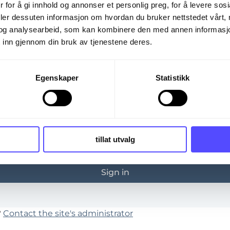
 trying to view is only available to registered users.
 for å gi innhold og annonser et personlig preg, for å levere sos
deler dessuten informasjon om hvordan du bruker nettstedet vårt,
og analysearbeid, som kan kombinere den med annen informasjon d
 inn gjennom din bruk av tjenestene deres.
Egenskaper
Statistikk
*
tillat utvalg
ember me
Forgot 
?
Contact the site's administrator