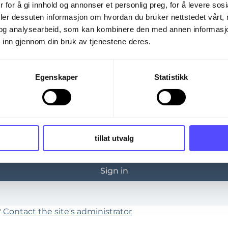
 trying to view is only available to registered users.
 for å gi innhold og annonser et personlig preg, for å levere sos
deler dessuten informasjon om hvordan du bruker nettstedet vårt,
og analysearbeid, som kan kombinere den med annen informasjon d
 inn gjennom din bruk av tjenestene deres.
Egenskaper
Statistikk
*
tillat utvalg
ember me
Forgot 
?
Contact the site's administrator