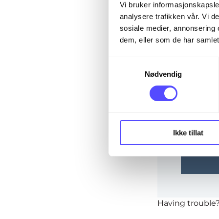
The page you are
Vi bruker informasjonskapsler
analysere trafikken vår. Vi 
sosiale medier, annonsering 
dem, eller som de har samlet
Email*
S
Nødvendig
a
m
Password
t
y
k
Ikke tillat
k
Rem
e
v
a
l
g
Having trouble