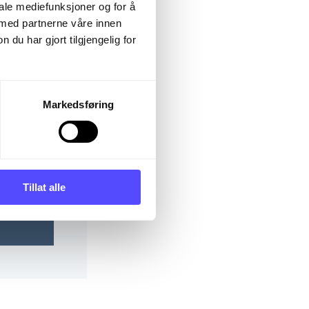
iale mediefunksjoner og for å
 med partnerne våre innen
u har gjort tilgjengelig for
Markedsføring
Show
Tillat alle
password?