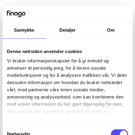
Samtykke
Detaljer
Om
Denne nettsiden anvender cookies
Vi bruker informasjonskapsler for å gi innhold og
annonser et personlig preg, for å levere sosiale
mediefunksjoner og for å analysere trafikken vår. Vi deler
dessuten informasjon om hvordan du bruker nettstedet
vårt, med partnerne våre innen sosiale medier,
Sign in
annonsering og analysearbeid, som kan kombinere den
med annen informasjon du har gjort tilgjengelig for dem,
eller som de har samlet inn gjennom din bruk av
The page you are trying to view is only available to
tjenestene deres.
registered users.
S
Nødvendig