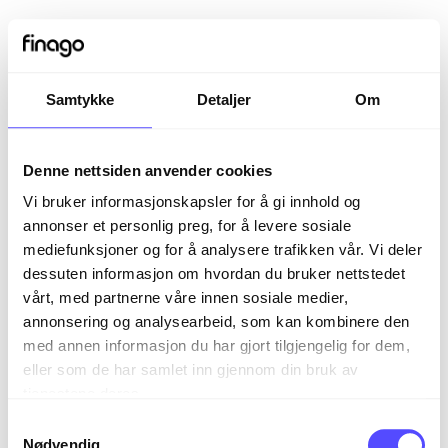
Samtykke
Detaljer
Om
Denne nettsiden anvender cookies
Vi bruker informasjonskapsler for å gi innhold og
annonser et personlig preg, for å levere sosiale
mediefunksjoner og for å analysere trafikken vår. Vi deler
dessuten informasjon om hvordan du bruker nettstedet
vårt, med partnerne våre innen sosiale medier,
Sign in
annonsering og analysearbeid, som kan kombinere den
med annen informasjon du har gjort tilgjengelig for dem,
eller som de har samlet inn gjennom din bruk av
The page you are trying to view is only available to
tjenestene deres.
registered users.
S
Nødvendig