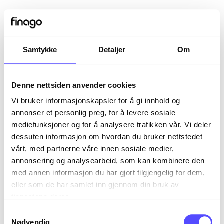
Samtykke
Detaljer
Om
Denne nettsiden anvender cookies
Vi bruker informasjonskapsler for å gi innhold og
annonser et personlig preg, for å levere sosiale
mediefunksjoner og for å analysere trafikken vår. Vi deler
dessuten informasjon om hvordan du bruker nettstedet
vårt, med partnerne våre innen sosiale medier,
Sign in
annonsering og analysearbeid, som kan kombinere den
med annen informasjon du har gjort tilgjengelig for dem,
eller som de har samlet inn gjennom din bruk av
The page you are trying to view is only available to
tjenestene deres.
registered users.
S
Nødvendig