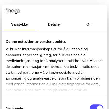
Samtykke
Detaljer
Om
Denne nettsiden anvender cookies
Vi bruker informasjonskapsler for å gi innhold og
annonser et personlig preg, for å levere sosiale
mediefunksjoner og for å analysere trafikken vår. Vi deler
dessuten informasjon om hvordan du bruker nettstedet
vårt, med partnerne våre innen sosiale medier,
Sign in
annonsering og analysearbeid, som kan kombinere den
med annen informasjon du har gjort tilgjengelig for dem,
eller som de har samlet inn gjennom din bruk av
The page you are trying to view is only available to
tjenestene deres.
registered users.
S
Nødvendig