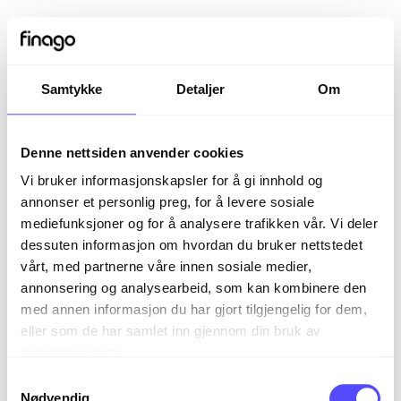
Samtykke
Detaljer
Om
Denne nettsiden anvender cookies
Vi bruker informasjonskapsler for å gi innhold og
annonser et personlig preg, for å levere sosiale
mediefunksjoner og for å analysere trafikken vår. Vi deler
dessuten informasjon om hvordan du bruker nettstedet
vårt, med partnerne våre innen sosiale medier,
Sign in
annonsering og analysearbeid, som kan kombinere den
med annen informasjon du har gjort tilgjengelig for dem,
eller som de har samlet inn gjennom din bruk av
The page you are trying to view is only available to
tjenestene deres.
registered users.
S
Nødvendig