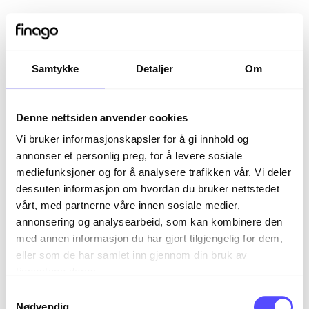
Samtykke
Detaljer
Om
Denne nettsiden anvender cookies
Vi bruker informasjonskapsler for å gi innhold og
annonser et personlig preg, for å levere sosiale
mediefunksjoner og for å analysere trafikken vår. Vi deler
dessuten informasjon om hvordan du bruker nettstedet
vårt, med partnerne våre innen sosiale medier,
Sign in
annonsering og analysearbeid, som kan kombinere den
med annen informasjon du har gjort tilgjengelig for dem,
eller som de har samlet inn gjennom din bruk av
The page you are trying to view is only available to
tjenestene deres.
registered users.
S
Nødvendig