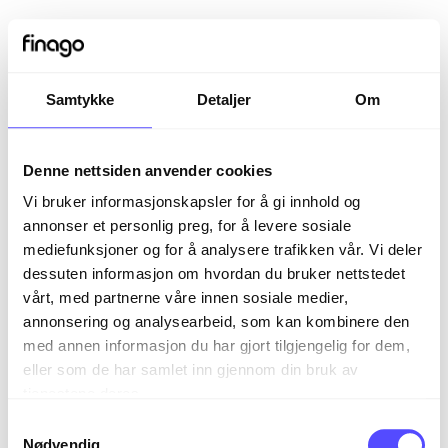
Samtykke
Detaljer
Om
Denne nettsiden anvender cookies
Vi bruker informasjonskapsler for å gi innhold og
annonser et personlig preg, for å levere sosiale
mediefunksjoner og for å analysere trafikken vår. Vi deler
dessuten informasjon om hvordan du bruker nettstedet
vårt, med partnerne våre innen sosiale medier,
Sign in
annonsering og analysearbeid, som kan kombinere den
med annen informasjon du har gjort tilgjengelig for dem,
eller som de har samlet inn gjennom din bruk av
The page you are trying to view is only available to
tjenestene deres.
registered users.
S
Nødvendig