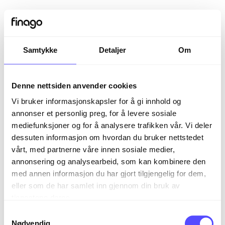
Samtykke
Detaljer
Om
Denne nettsiden anvender cookies
Vi bruker informasjonskapsler for å gi innhold og
annonser et personlig preg, for å levere sosiale
mediefunksjoner og for å analysere trafikken vår. Vi deler
dessuten informasjon om hvordan du bruker nettstedet
vårt, med partnerne våre innen sosiale medier,
Sign in
annonsering og analysearbeid, som kan kombinere den
med annen informasjon du har gjort tilgjengelig for dem,
eller som de har samlet inn gjennom din bruk av
The page you are trying to view is only available to
tjenestene deres.
registered users.
S
Nødvendig