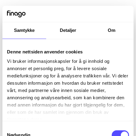
Samtykke
Detaljer
Om
Denne nettsiden anvender cookies
Vi bruker informasjonskapsler for å gi innhold og
annonser et personlig preg, for å levere sosiale
mediefunksjoner og for å analysere trafikken vår. Vi deler
dessuten informasjon om hvordan du bruker nettstedet
vårt, med partnerne våre innen sosiale medier,
Sign in
annonsering og analysearbeid, som kan kombinere den
med annen informasjon du har gjort tilgjengelig for dem,
eller som de har samlet inn gjennom din bruk av
The page you are trying to view is only available to
tjenestene deres.
registered users.
S
Nødvendig