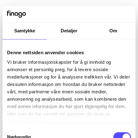
Samtykke
Detaljer
Om
Denne nettsiden anvender cookies
Vi bruker informasjonskapsler for å gi innhold og
annonser et personlig preg, for å levere sosiale
mediefunksjoner og for å analysere trafikken vår. Vi deler
dessuten informasjon om hvordan du bruker nettstedet
vårt, med partnerne våre innen sosiale medier,
Sign in
annonsering og analysearbeid, som kan kombinere den
med annen informasjon du har gjort tilgjengelig for dem,
eller som de har samlet inn gjennom din bruk av
The page you are trying to view is only available to
tjenestene deres.
registered users.
S
Nødvendig