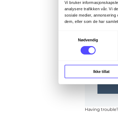
The page you are
Vi bruker informasjonskapsler
analysere trafikken vår. Vi 
sosiale medier, annonsering 
dem, eller som de har samlet
Email*
S
Nødvendig
a
m
Password
t
y
k
Ikke tillat
k
Rem
e
v
a
l
g
Having trouble