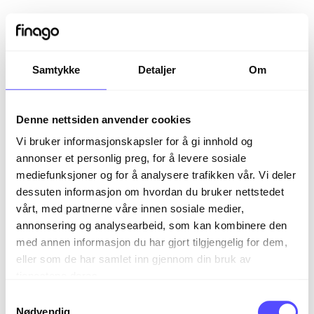
Samtykke
Detaljer
Om
Denne nettsiden anvender cookies
Vi bruker informasjonskapsler for å gi innhold og
annonser et personlig preg, for å levere sosiale
mediefunksjoner og for å analysere trafikken vår. Vi deler
dessuten informasjon om hvordan du bruker nettstedet
vårt, med partnerne våre innen sosiale medier,
Sign in
annonsering og analysearbeid, som kan kombinere den
med annen informasjon du har gjort tilgjengelig for dem,
eller som de har samlet inn gjennom din bruk av
The page you are trying to view is only available to
tjenestene deres.
registered users.
S
Nødvendig