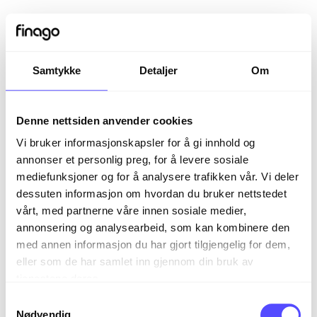
Samtykke
Detaljer
Om
Denne nettsiden anvender cookies
Vi bruker informasjonskapsler for å gi innhold og
annonser et personlig preg, for å levere sosiale
mediefunksjoner og for å analysere trafikken vår. Vi deler
dessuten informasjon om hvordan du bruker nettstedet
vårt, med partnerne våre innen sosiale medier,
Sign in
annonsering og analysearbeid, som kan kombinere den
med annen informasjon du har gjort tilgjengelig for dem,
eller som de har samlet inn gjennom din bruk av
The page you are trying to view is only available to
tjenestene deres.
registered users.
S
Nødvendig