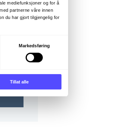
iale mediefunksjoner og for å
 med partnerne våre innen
u har gjort tilgjengelig for
Markedsføring
Show
Tillat alle
password?