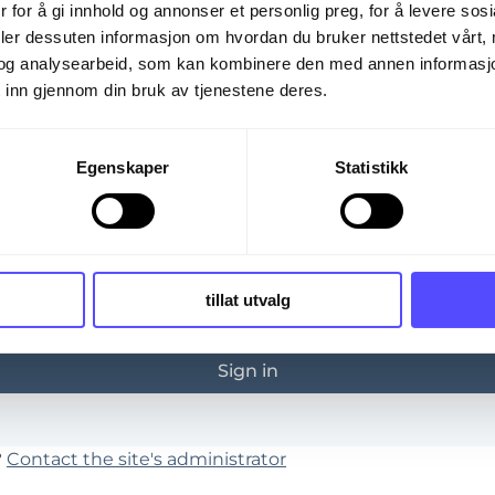
 trying to view is only available to registered users.
 for å gi innhold og annonser et personlig preg, for å levere sos
deler dessuten informasjon om hvordan du bruker nettstedet vårt,
og analysearbeid, som kan kombinere den med annen informasjon d
 inn gjennom din bruk av tjenestene deres.
Egenskaper
Statistikk
*
tillat utvalg
ember me
Forgot 
?
Contact the site's administrator