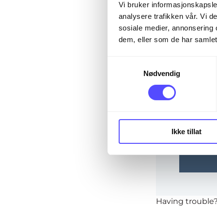
The page you are
Vi bruker informasjonskapsler
analysere trafikken vår. Vi 
sosiale medier, annonsering 
dem, eller som de har samlet
Email*
S
Nødvendig
a
m
Password
t
y
k
Ikke tillat
k
Rem
e
v
a
l
g
Having trouble