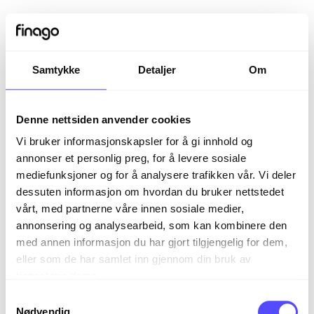
Samtykke
Detaljer
Om
Denne nettsiden anvender cookies
Vi bruker informasjonskapsler for å gi innhold og
annonser et personlig preg, for å levere sosiale
mediefunksjoner og for å analysere trafikken vår. Vi deler
dessuten informasjon om hvordan du bruker nettstedet
vårt, med partnerne våre innen sosiale medier,
Sign in
annonsering og analysearbeid, som kan kombinere den
med annen informasjon du har gjort tilgjengelig for dem,
eller som de har samlet inn gjennom din bruk av
The page you are trying to view is only available to
tjenestene deres.
registered users.
S
Nødvendig