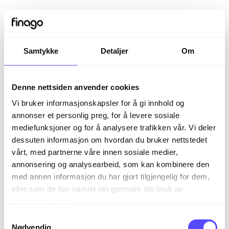
Samtykke
Detaljer
Om
Denne nettsiden anvender cookies
Vi bruker informasjonskapsler for å gi innhold og
annonser et personlig preg, for å levere sosiale
mediefunksjoner og for å analysere trafikken vår. Vi deler
dessuten informasjon om hvordan du bruker nettstedet
vårt, med partnerne våre innen sosiale medier,
Sign in
annonsering og analysearbeid, som kan kombinere den
med annen informasjon du har gjort tilgjengelig for dem,
eller som de har samlet inn gjennom din bruk av
The page you are trying to view is only available to
tjenestene deres.
registered users.
S
Nødvendig