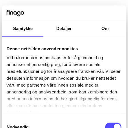
Samtykke
Detaljer
Om
Denne nettsiden anvender cookies
Vi bruker informasjonskapsler for å gi innhold og
annonser et personlig preg, for å levere sosiale
mediefunksjoner og for å analysere trafikken vår. Vi deler
dessuten informasjon om hvordan du bruker nettstedet
vårt, med partnerne våre innen sosiale medier,
Sign in
annonsering og analysearbeid, som kan kombinere den
med annen informasjon du har gjort tilgjengelig for dem,
eller som de har samlet inn gjennom din bruk av
The page you are trying to view is only available to
tjenestene deres.
registered users.
S
Nødvendig