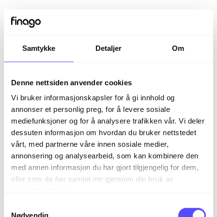
Samtykke
Detaljer
Om
Denne nettsiden anvender cookies
Vi bruker informasjonskapsler for å gi innhold og
annonser et personlig preg, for å levere sosiale
mediefunksjoner og for å analysere trafikken vår. Vi deler
dessuten informasjon om hvordan du bruker nettstedet
vårt, med partnerne våre innen sosiale medier,
Sign in
annonsering og analysearbeid, som kan kombinere den
med annen informasjon du har gjort tilgjengelig for dem,
eller som de har samlet inn gjennom din bruk av
The page you are trying to view is only available to
tjenestene deres.
registered users.
S
Nødvendig