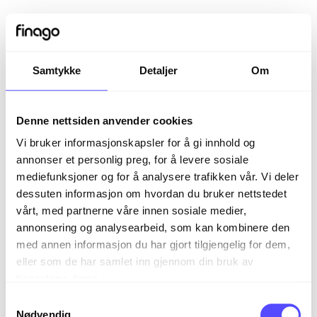
Samtykke
Detaljer
Om
Denne nettsiden anvender cookies
Vi bruker informasjonskapsler for å gi innhold og
annonser et personlig preg, for å levere sosiale
mediefunksjoner og for å analysere trafikken vår. Vi deler
dessuten informasjon om hvordan du bruker nettstedet
vårt, med partnerne våre innen sosiale medier,
Sign in
annonsering og analysearbeid, som kan kombinere den
med annen informasjon du har gjort tilgjengelig for dem,
eller som de har samlet inn gjennom din bruk av
The page you are trying to view is only available to
tjenestene deres.
registered users.
S
Nødvendig