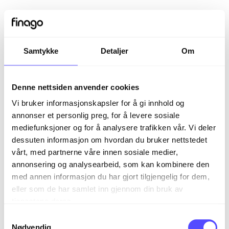
Samtykke
Detaljer
Om
Denne nettsiden anvender cookies
Vi bruker informasjonskapsler for å gi innhold og
annonser et personlig preg, for å levere sosiale
mediefunksjoner og for å analysere trafikken vår. Vi deler
dessuten informasjon om hvordan du bruker nettstedet
vårt, med partnerne våre innen sosiale medier,
Sign in
annonsering og analysearbeid, som kan kombinere den
med annen informasjon du har gjort tilgjengelig for dem,
eller som de har samlet inn gjennom din bruk av
The page you are trying to view is only available to
tjenestene deres.
registered users.
S
Nødvendig